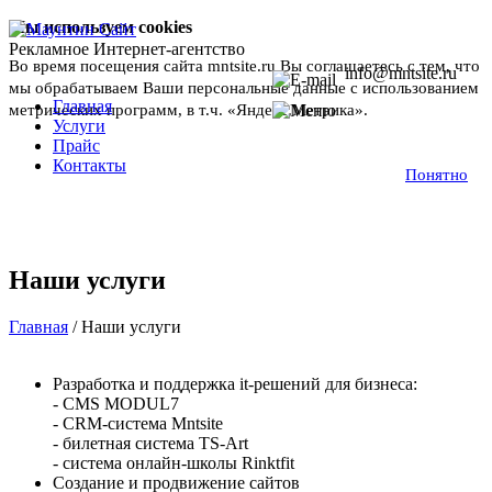
Мы используем cookies
Рекламное Интернет-агентство
Во время посещения сайта mntsite.ru Вы соглашаетесь с тем, что
info@mntsite.ru
мы обрабатываем Ваши персональные данные с использованием
Главная
метрических программ, в т.ч. «Яндекс.Метрика».
Подробнее
Услуги
Прайс
Контакты
Понятно
Наши услуги
Главная
/
Наши услуги
Разработка и поддержка it-решений для бизнеса:
- CMS MODUL7
- CRM-система Mntsite
- билетная система TS-Art
- система онлайн-школы Rinktfit
Создание и продвижение сайтов